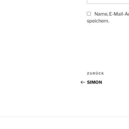
Name, E-Mail-A
speichern.
Beitragsnav
Vorheriger
ZURÜCK
Beitrag
SIMON