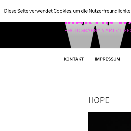
Zum
Inhalt
Diese Seite verwendet Cookies, um die Nutzerfreundlichke
MARTIN W
springen
PHOTOGRAPHY // ART // LIF
KONTAKT
IMPRESSUM
HOPE