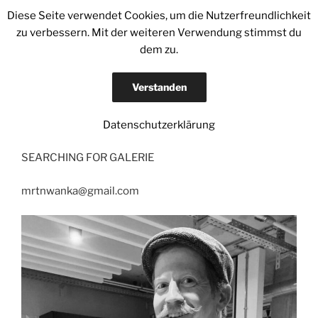
Zum
Diese Seite verwendet Cookies, um die Nutzerfreundlichkeit
MARTIN WANKA
Inhalt
zu verbessern. Mit der weiteren Verwendung stimmst du
PHOTOGRAPHY // ART // LIFECOACH
springen
dem zu.
Menü
Verstanden
Datenschutzerklärung
KONTAKT
SEARCHING FOR GALERIE
mrtnwanka@gmail.com