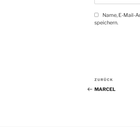
Name, E-Mail-A
speichern.
Beitragsnav
Vorheriger
ZURÜCK
Beitrag
MARCEL