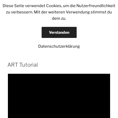
Zum
Diese Seite verwendet Cookies, um die Nutzerfreundlichkeit
MARTIN WANKA
Inhalt
zu verbessern. Mit der weiteren Verwendung stimmst du
PHOTOGRAPHY // ART // LIFECOACH
springen
dem zu.
Menü
Verstanden
Datenschutzerklärung
MONAT:
APRIL 2018
ART Tutorial